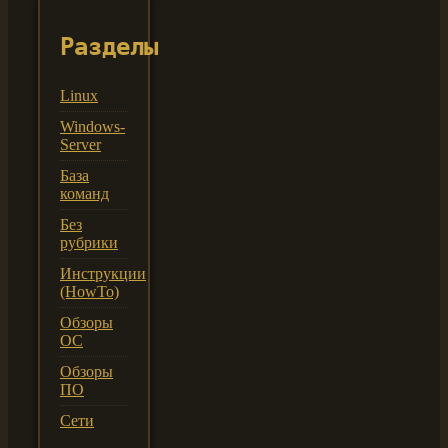
Разделы
Linux
Windows-
Server
База
команд
Без
рубрики
Инструкции
(HowTo)
Обзоры
ОС
Обзоры
ПО
Сети