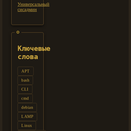
Универсальный
сисадмин
Ключевые
слова
APT
bash
CLI
cmd
debian
LAMP
Linux