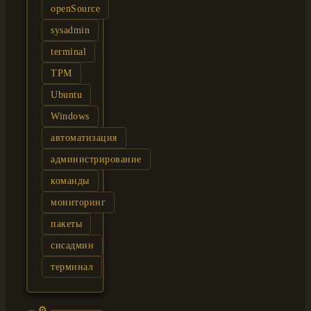
openSource
sysadmin
terminal
TPM
Ubuntu
Windows
автоматизация
администрирование
команды
мониторинг
пакеты
сисадмин
терминал