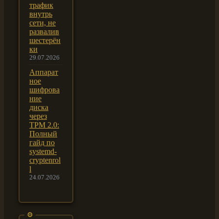
трафик
внутрь
сети, не
развалив
шестерён
ки
29.07.2026
Аппарат
ное
шифрова
ние
диска
через
TPM 2.0:
Полный
гайд по
systemd-
cryptenrol
l
24.07.2026