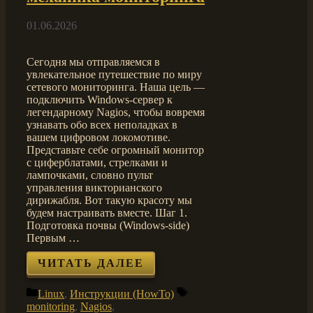
01.06.2026
Сегодня мы отправляемся в
увлекательное путешествие по миру
сетевого мониторинга. Наша цель —
подключить Windows-сервер к
легендарному Nagios, чтобы вовремя
узнавать обо всех неполадках в
вашем цифровом локомотиве.
Представьте себе огромный монитор
с циферблатами, стрелками и
лампочками, словно пульт
управления викторианского
дирижабля. Вот такую красоту мы
будем настраивать вместе. Шаг 1.
Подготовка почвы (Windows-side)
Первым …
ЧИТАТЬ ДАЛЕЕ
Рубрики
Метки
Linux
,
Инструкции (HowTo)
monitoring
,
Nagios
,