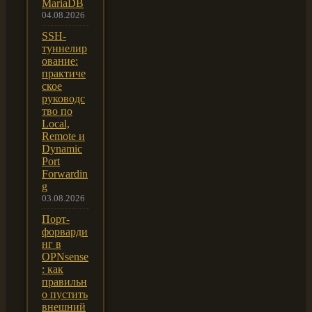
MariaDB
04.08.2026
SSH-
туннелир
ование:
практиче
ское
руководс
тво по
Local,
Remote и
Dynamic
Port
Forwardin
g
03.08.2026
Порт-
форварди
нг в
OPNsense
: как
правильн
о пустить
внешний