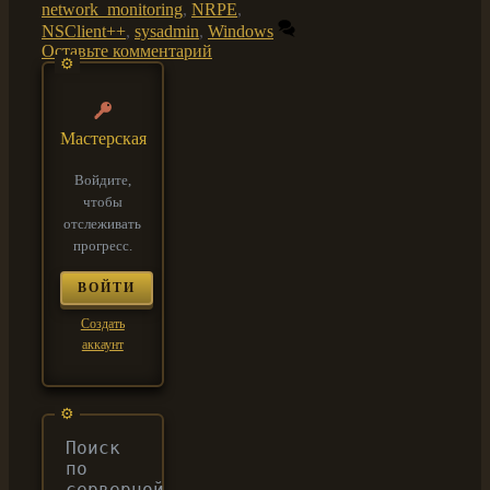
network_monitoring
,
NRPE
,
NSClient++
,
sysadmin
,
Windows
Оставьте комментарий
Мастерская
Войдите,
чтобы
отслеживать
прогресс.
ВОЙТИ
Создать
аккаунт
Поиск
по
серверной