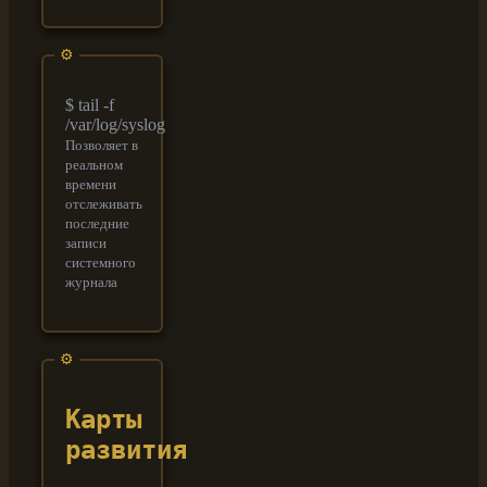
$ tail -f
/var/log/syslog
Позволяет в
реальном
времени
отслеживать
последние
записи
системного
журнала
Карты
развития