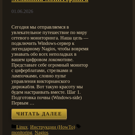
01.06.2026
Сегодня мы отправляемся в
увлекательное путешествие по миру
сетевого мониторинга. Наша цель —
подключить Windows-сервер к
легендарному Nagios, чтобы вовремя
узнавать обо всех неполадках в
вашем цифровом локомотиве.
Представьте себе огромный монитор
с циферблатами, стрелками и
лампочками, словно пульт
управления викторианского
дирижабля. Вот такую красоту мы
будем настраивать вместе. Шаг 1.
Подготовка почвы (Windows-side)
Первым …
ЧИТАТЬ ДАЛЕЕ
Рубрики
Метки
Linux
,
Инструкции (HowTo)
monitoring
,
Nagios
,