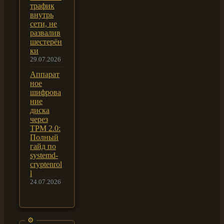
трафик
внутрь
сети, не
развалив
шестерён
ки
29.07.2026
Аппарат
ное
шифрова
ние
диска
через
TPM 2.0:
Полный
гайд по
systemd-
cryptenrol
l
24.07.2026