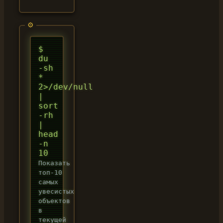
$
du
-sh
*
2>/dev/null
|
sort
-rh
|
head
-n
10
Показать
топ-10
самых
увесистых
объектов
в
текущей