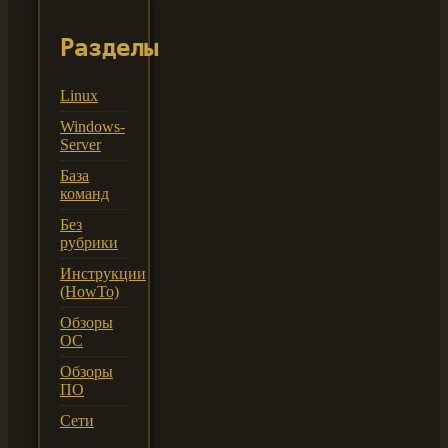
Разделы
Linux
Windows-
Server
База
команд
Без
рубрики
Инструкции
(HowTo)
Обзоры
ОС
Обзоры
ПО
Сети