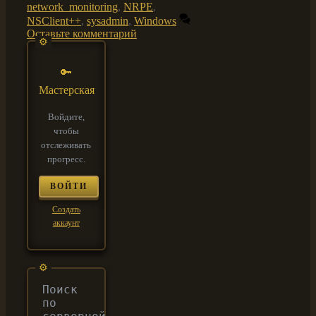
network_monitoring
,
NRPE
,
NSClient++
,
sysadmin
,
Windows
Оставьте комментарий
🔑
Мастерская
Войдите,
чтобы
отслеживать
прогресс.
ВОЙТИ
Создать
аккаунт
Поиск
по