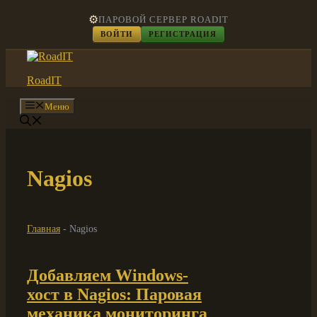
Перейти
⚙️
ПАРОВОЙ СЕРВЕР ROADIT
к
ВОЙТИ
РЕГИСТРАЦИЯ
содержимому
RoadIT
Меню
Nagios
Главная
-
Nagios
Добавляем Windows-
хост в Nagios: Паровая
механика мониторинга