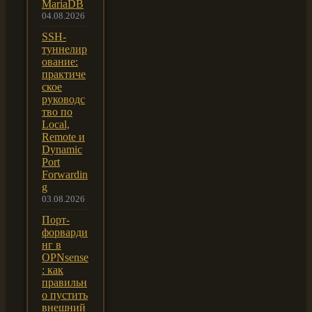
MariaDB
04.08.2026
SSH-
туннелир
ование:
практиче
ское
руководс
тво по
Local,
Remote и
Dynamic
Port
Forwardin
g
03.08.2026
Порт-
форварди
нг в
OPNsense
: как
правильн
о пустить
внешний