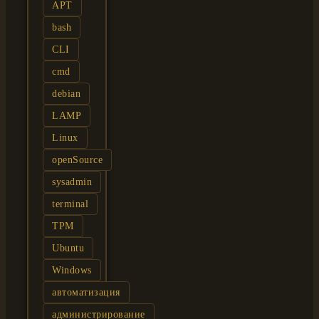
APT
bash
CLI
cmd
debian
LAMP
Linux
openSource
sysadmin
terminal
TPM
Ubuntu
Windows
автоматизация
администрирование