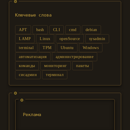
Ключевые слова
APT
bash
CLI
cmd
debian
LAMP
Linux
openSource
sysadmin
terminal
TPM
Ubuntu
Windows
автоматизация
администрирование
команды
мониторинг
пакеты
сисадмин
терминал
Реклама