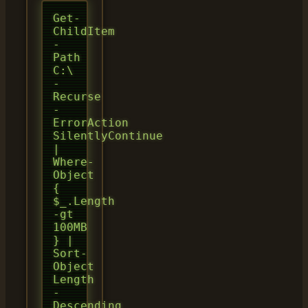
Get-
ChildItem
-
Path
C:\
-
Recurse
-
ErrorAction
SilentlyContinue
|
Where-
Object
{
$_.Length
-gt
100MB
} |
Sort-
Object
Length
-
Descending