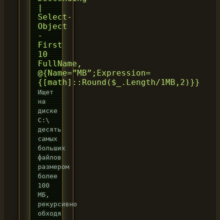
|
Select-
Object
-
First
10
FullName,
@{Name=”MB”;Expression=
{[math]::Round($_.Length/1MB,2)}}
Ищет
на
диске
C:\
десять
самых
больших
файлов
размером
более
100
МБ,
рекурсивно
обходя