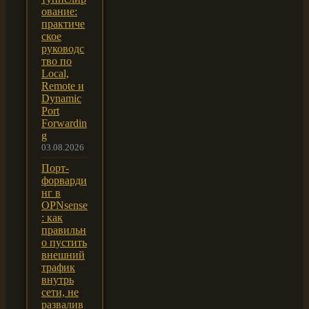
ование:
практиче
ское
руководс
тво по
Local,
Remote и
Dynamic
Port
Forwardin
g
03.08.2026
Порт-
форварди
нг в
OPNsense
: как
правильн
о пустить
внешний
трафик
внутрь
сети, не
развалив