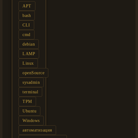
APT
bash
CLI
cmd
debian
LAMP
Linux
openSource
sysadmin
terminal
TPM
Ubuntu
Windows
автоматизация