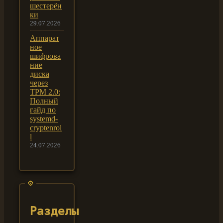
шестерён
ки
29.07.2026
Аппарат
ное
шифрова
ние
диска
через
TPM 2.0:
Полный
гайд по
systemd-
cryptenrol
l
24.07.2026
Разделы