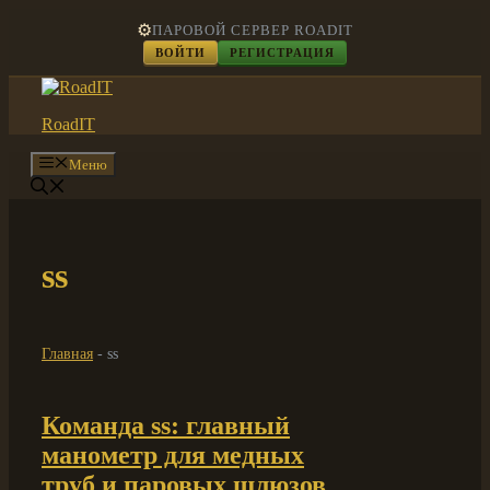
Перейти
⚙️
ПАРОВОЙ СЕРВЕР ROADIT
к
ВОЙТИ
РЕГИСТРАЦИЯ
содержимому
RoadIT
Меню
ss
Главная
-
ss
Команда ss: главный
манометр для медных
труб и паровых шлюзов