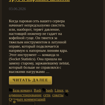
03.06.2026
Когда паровая сеть вашего сервера
начинает непредсказуемо свистеть
или, наоборот, теряет давление,
настоящий инженер не гадает на
кофейной гуще. Он тянется за
тяжелым инструментом в латунной
оправе, который подключается
напрямую к напорным линиям ядра.
Этот инструмент — команда ss
(Socket Statistics). Она пришла на
замену старому, заржавевшему netstat,
который больше не справлялся с
высокими нагрузками …
ЧИТАТЬ ДАЛЕЕ
Рубрики
Метки
База команд
,
Bash
bash
,
Linux
,
ss
,
администрирование
,
сети
,
сокеты
Оставьте комментарий