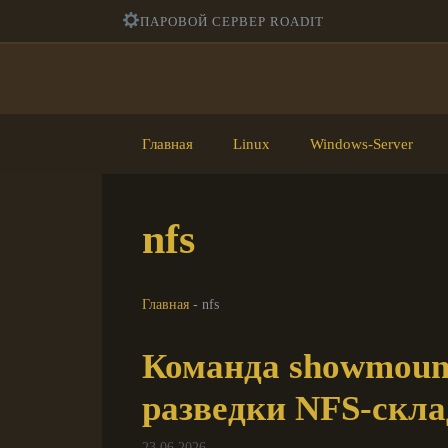
Перейти
ПАРОВОЙ СЕРВЕР ROADIT
к
содержимому
Главная
Linux
Windows-Server
nfs
Главная
-
nfs
Команда showmount
разведки NFS-скла
23.06.2026