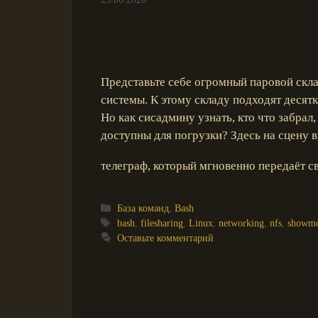
Представьте себе огромный паровой скл
системы. К этому складу подходят десят
Но как сисадмину узнать, кто что забрал
доступны для погрузки? Здесь на сцену
телеграф, который мгновенно передаёт 
Рубрики
База команд
,
Bash
Метки
bash
,
filesharing
,
Linux
,
networking
,
nfs
,
showm
Оставьте комментарий