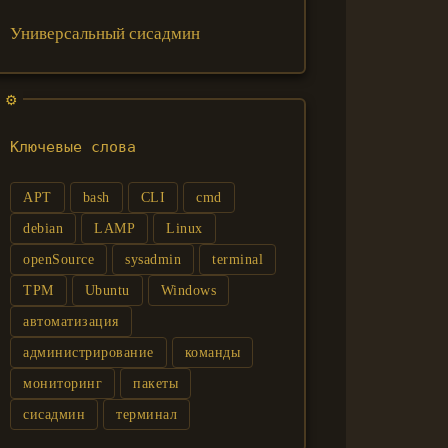
Универсальный сисадмин
Ключевые слова
APT
bash
CLI
cmd
debian
LAMP
Linux
openSource
sysadmin
terminal
TPM
Ubuntu
Windows
автоматизация
администрирование
команды
мониторинг
пакеты
сисадмин
терминал