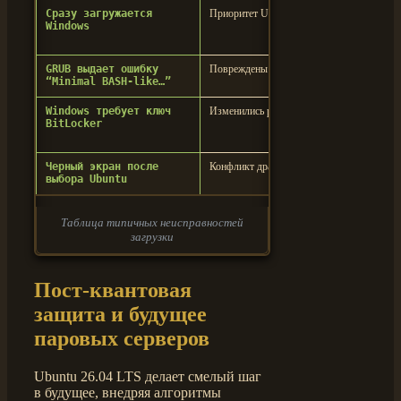
Сразу загружается
Приоритет UEFI изменен
Выпол
Windows
path 
Windo
GRUB выдает ошибку
Повреждены файлы на ESP
Загрузи
“Minimal BASH-like…”
переус
Windows требует ключ
Изменились регистры PCR7
Ввести 
BitLocker
включит
TPM
Черный экран после
Конфликт драйвера видео
Добави
выбора Ubuntu
загруз
Таблица типичных неисправностей
загрузки
Пост-квантовая
защита и будущее
паровых серверов
Ubuntu 26.04 LTS делает смелый шаг
в будущее, внедряя алгоритмы