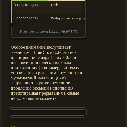
Утилиты ядра
uutils
Rust-версия c
скорости
Безопасность
Post-quantum cryptography
Защита SSH и
Технический стек Ubuntu 26.04 LTS
Особое внимание заслуживает
механизм «Time Slice Extension» в
планировщике ядра Linux 7.0. Он
позволяет критически важным
приложениям (например, системам
управления в реальном времени или
мультимедийным станциям)
запрашивать кратковременное
продление времени исполнения,
предотвращая прерывания в самые
неподходящие моменты.