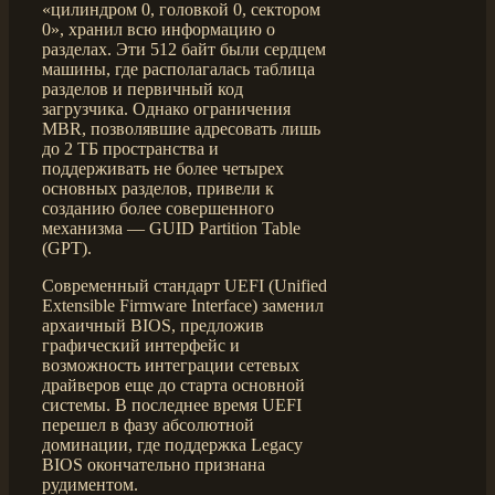
«цилиндром 0, головкой 0, сектором
0», хранил всю информацию о
разделах. Эти 512 байт были сердцем
машины, где располагалась таблица
разделов и первичный код
загрузчика. Однако ограничения
MBR, позволявшие адресовать лишь
до 2 ТБ пространства и
поддерживать не более четырех
основных разделов, привели к
созданию более совершенного
механизма — GUID Partition Table
(GPT).
Современный стандарт UEFI (Unified
Extensible Firmware Interface) заменил
архаичный BIOS, предложив
графический интерфейс и
возможность интеграции сетевых
драйверов еще до старта основной
системы. В последнее время UEFI
перешел в фазу абсолютной
доминации, где поддержка Legacy
BIOS окончательно признана
рудиментом.