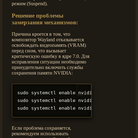
режим (Suspend).
Решение проблемы
замерзания механизмов:
Причина кроется в том, что
композитор Wayland отказывается
освобождать видеопамять (VRAM)
перед сном, что вызывает
критическую ошибку в ядре 7.0. Для
исправления ситуации необходимо
принудительно включить службы
сохранения памяти NVIDIA:
sudo systemctl enable nvidia
-
suspend.servic
sudo systemctl enable nvidia
-
hibernate.serv
sudo systemctl enable nvidia
-
resume.service
Если проблема сохраняется,
рекомендуем использовать