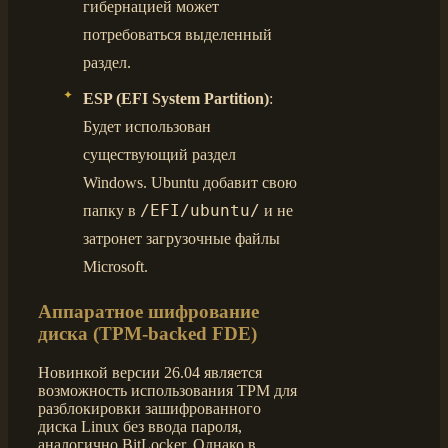
гибернацией может
потребоваться выделенный
раздел.
ESP (EFI System Partition)
:
Будет использован
существующий раздел
Windows. Ubuntu добавит свою
/EFI/ubuntu/
папку в
и не
затронет загрузочные файлы
Microsoft.
Аппаратное шифрование
диска (TPM-backed FDE)
Новинкой версии 26.04 является
возможность использования TPM для
разблокировки зашифрованного
диска Linux без ввода пароля,
аналогично BitLocker. Однако в