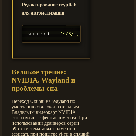
Редактирование crypttab
для автоматизации
sudo sed 
-
i 
'
s/$/ ,tpm2-device=auto/
'
/
Великое трение:
NVIDIA, Wayland и
проблемы сна
Переход Ubuntu на Wayland по
умолчанию стал окончательным.
Владельцы видеокарт NVIDIA
столкнулись с феноменоменом. При
использовании драйверов серии
595.х система может намертво
зависать при попытке уйти в спящий