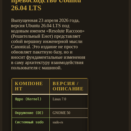
превосходство Ubuntu
26.04 LTS
Выпущенная 23 апреля 2026 года,
версия Ubuntu 26.04 LTS под
кодовым именем «Resolute Raccoon»
(Решительный Енот) представляет
собой вершину инженерной мысли
Canonical. Это издание не просто
обновляет пакетную базу, но и
вносит фундаментальные изменения
в саму архитектуру взаимодействия
пользователя с машиной.
КОМПОНЕ
ВЕРСИЯ /
ЗНАЧЕ
НТ
ОПИСАНИЕ
ИНЖЕН
Ядро (Kernel)
Linux 7.0
Поддержка In
процессоров
Окружение (DE)
GNOME 50
Полный перех
Системный sudo
sudo-rs
Реализация н
безопасности