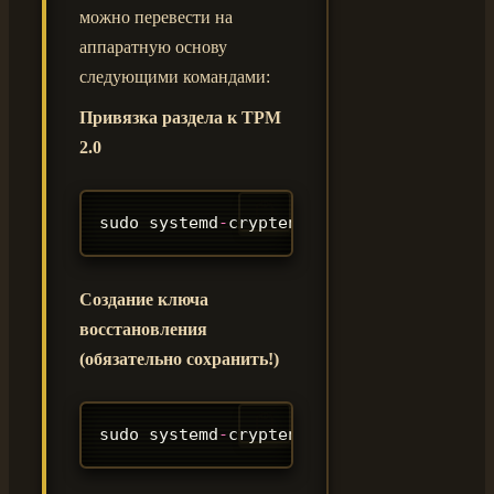
можно перевести на
аппаратную основу
следующими командами:
Привязка раздела к TPM
2.0
sudo systemd
-
cryptenroll 
/
dev
/
nvme0n1p3
Создание ключа
восстановления
(обязательно сохранить!)
sudo systemd
-
cryptenroll 
/
dev
/
nvme0n1p3