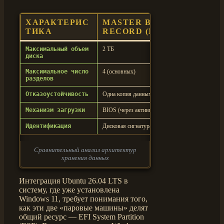
ХАРАКТЕРИС
MASTER BOOT
G
ТИКА
RECORD (MBR)
T
Максимальный объем
2 ТБ
18 
диска
Максимальное число
4 (основных)
128
разделов
Отказоустойчивость
Одна копия данных в первом секторе
Дуб
Механизм загрузки
BIOS (через активный раздел)
UEF
Идентификация
Дисковая сигнатура (32 бита)
Гло
Сравнительный анализ архитектур
хранения данных
Интеграция Ubuntu 26.04 LTS в
систему, где уже установлена
Windows 11, требует понимания того,
как эти две «паровые машины» делят
общий ресурс — EFI System Partition