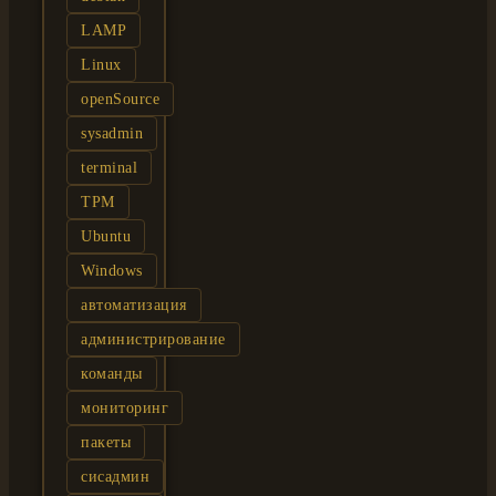
LAMP
Linux
openSource
sysadmin
terminal
TPM
Ubuntu
Windows
автоматизация
администрирование
команды
мониторинг
пакеты
сисадмин