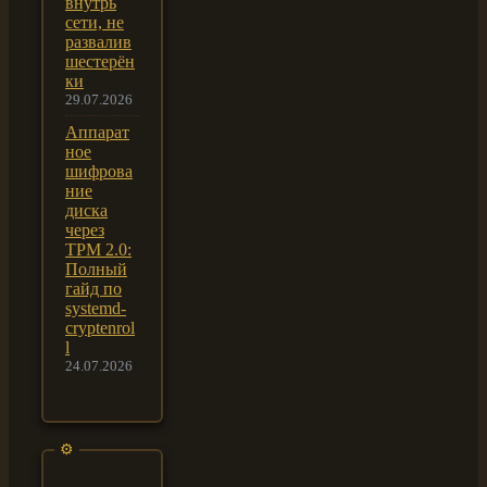
внутрь
сети, не
развалив
шестерён
ки
29.07.2026
Аппарат
ное
шифрова
ние
диска
через
TPM 2.0:
Полный
гайд по
systemd-
cryptenrol
l
24.07.2026