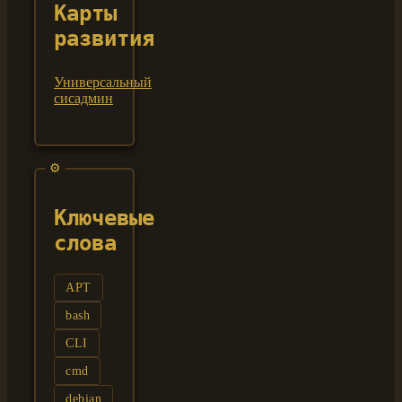
Карты
развития
Универсальный
сисадмин
Ключевые
слова
APT
bash
CLI
cmd
debian