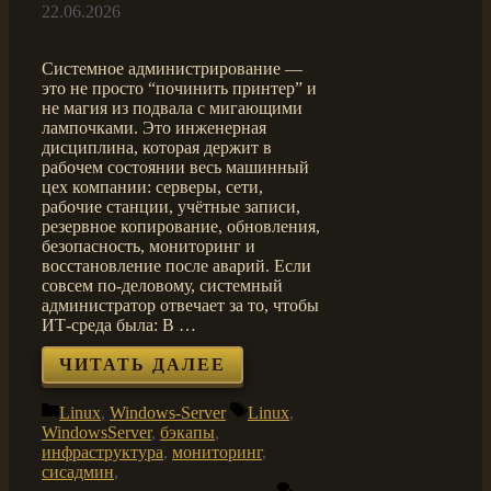
22.06.2026
Системное администрирование —
это не просто “починить принтер” и
не магия из подвала с мигающими
лампочками. Это инженерная
дисциплина, которая держит в
рабочем состоянии весь машинный
цех компании: серверы, сети,
рабочие станции, учётные записи,
резервное копирование, обновления,
безопасность, мониторинг и
восстановление после аварий. Если
совсем по-деловому, системный
администратор отвечает за то, чтобы
ИТ-среда была: В …
ЧИТАТЬ ДАЛЕЕ
Рубрики
Метки
Linux
,
Windows-Server
Linux
,
WindowsServer
,
бэкапы
,
инфраструктура
,
мониторинг
,
сисадмин
,