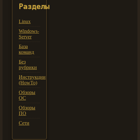
Разделы
Linux
Windows-
Server
База
команд
Без
рубрики
Инструкции
(HowTo)
Обзоры
ОС
Обзоры
ПО
Сети