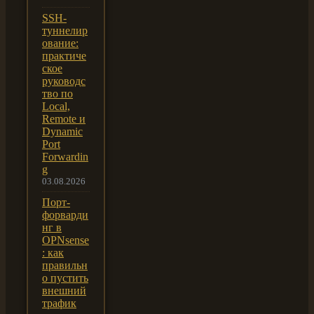
SSH-
туннелир
ование:
практиче
ское
руководс
тво по
Local,
Remote и
Dynamic
Port
Forwardin
g
03.08.2026
Порт-
форварди
нг в
OPNsense
: как
правильн
о пустить
внешний
трафик