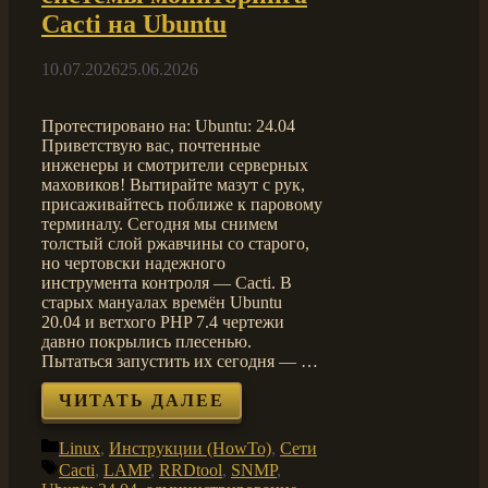
Cacti на Ubuntu
10.07.2026
25.06.2026
Протестировано на: Ubuntu: 24.04
Приветствую вас, почтенные
инженеры и смотрители серверных
маховиков! Вытирайте мазут с рук,
присаживайтесь поближе к паровому
терминалу. Сегодня мы снимем
толстый слой ржавчины со старого,
но чертовски надежного
инструмента контроля — Cacti. В
старых мануалах времён Ubuntu
20.04 и ветхого PHP 7.4 чертежи
давно покрылись плесенью.
Пытаться запустить их сегодня — …
ЧИТАТЬ ДАЛЕЕ
Рубрики
Linux
,
Инструкции (HowTo)
,
Сети
Метки
Cacti
,
LAMP
,
RRDtool
,
SNMP
,