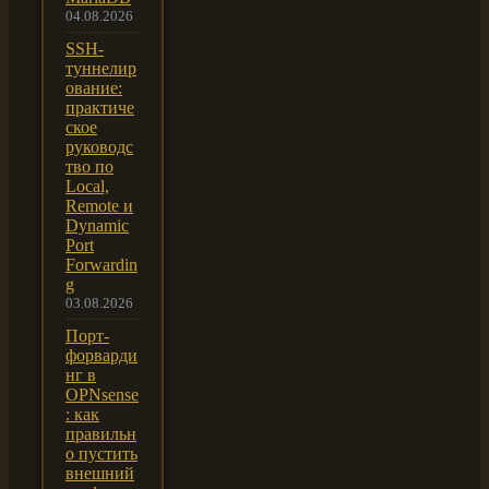
04.08.2026
SSH-
туннелир
ование:
практиче
ское
руководс
тво по
Local,
Remote и
Dynamic
Port
Forwardin
g
03.08.2026
Порт-
форварди
нг в
OPNsense
: как
правильн
о пустить
внешний