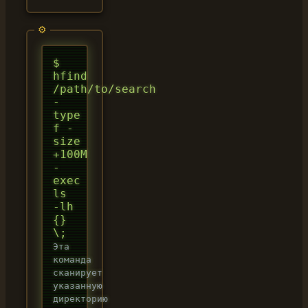
$
hfind
/path/to/search
-
type
f -
size
+100M
-
exec
ls
-lh
{}
\;
Эта
команда
сканирует
указанную
директорию