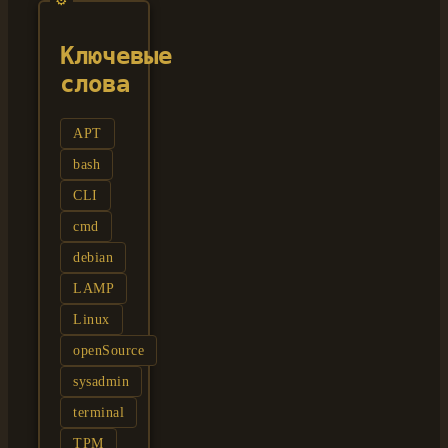
Ключевые
слова
APT
bash
CLI
cmd
debian
LAMP
Linux
openSource
sysadmin
terminal
TPM