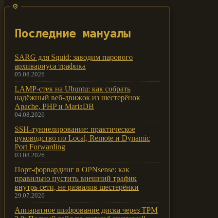
Последние мануалы
SARG для Squid: заводим парового
архивариуса трафика
05.08.2026
LAMP-стек на Ubuntu: как собрать
надёжный веб-движок из шестерёнок
Apache, PHP и MariaDB
04.08.2026
SSH-туннелирование: практическое
руководство по Local, Remote и Dynamic
Port Forwarding
03.08.2026
Порт-форвардинг в OPNsense: как
правильно пустить внешний трафик
внутрь сети, не развалив шестерёнки
29.07.2026
Аппаратное шифрование диска через TPM