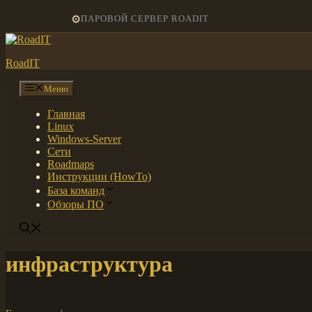
Перейти
⚙️
ПАРОВОЙ СЕРВЕР ROADIT
к
содержимому
RoadIT
Меню
Главная
Linux
Windows-Server
Сети
Roadmaps
Инструкции (HowTo)
База команд
Обзоры ПО
инфраструктура