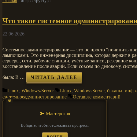
Главная
-
инфраструктура
Что такое системное администрирован
22.06.2026
Системное администрирование — это не просто “починить при
лампочками. Это инженерная дисциплина, которая держит в р
серверы, сети, рабочие станции, учётные записи, резервное ко
восстановление после аварий. Если совсем по-деловому, систе
была: В …
ЧИТАТЬ ДАЛЕЕ
Рубрики
Метки
Linux
,
Windows-Server
Linux
,
WindowsServer
,
бэкапы
,
инфра
системноеадминистрирование
Оставьте комментарий
🔑 Мастерская
Войдите, чтобы отслеживать прогресс.