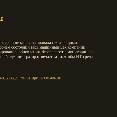
ие
нтер” и не магия из подвала с мигающими
абочем состоянии весь машинный цех компании:
пирование, обновления, безопасность, мониторинг и
мный администратор отвечает за то, чтобы ИТ-среда
структура
,
мониторинг
,
сисадмин
,