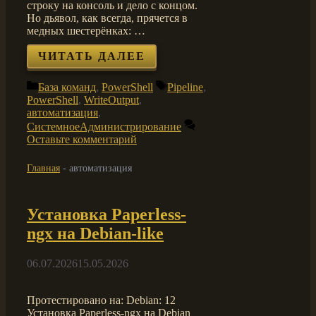
строку на консоль и дело с концом.
Но дьявол, как всегда, прячется в
медных шестерёнках: …
ЧИТАТЬ ДАЛЕЕ
Рубрики
Метки
База команд
,
PowerShell
Pipeline
,
PowerShell
,
WriteOutput
,
автоматизация
,
СистемноеАдминистрирование
Оставьте комментарий
Главная
-
автоматизация
Установка Paperless-
ngx на Debian-like
06.07.2026
15.05.2026
Протестировано на: Debian: 12
Установка Paperless-ngx на Debian