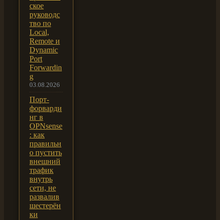
ское
руководс
тво по
Local,
Remote и
Dynamic
Port
Forwardin
g
03.08.2026
Порт-
форварди
нг в
OPNsense
: как
правильн
о пустить
внешний
трафик
внутрь
сети, не
развалив
шестерён
ки