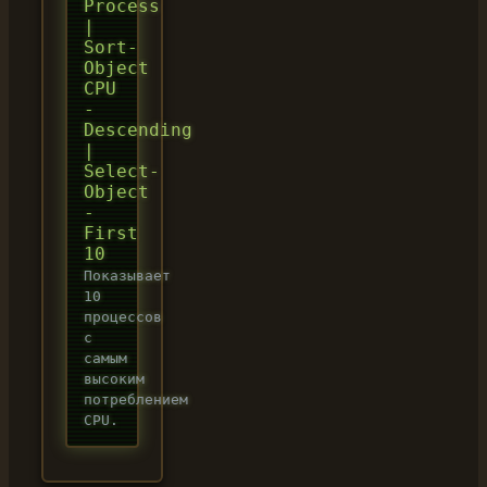
Process
|
Sort-
Object
CPU
-
Descending
|
Select-
Object
-
First
10
Показывает
10
процессов
с
самым
высоким
потреблением
CPU.