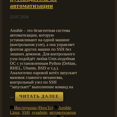
автоматизации
22.07.2026
Ansible – это безагентная система
автоматизации, которую
устанавливают на одной машине
(контрольном узле), а она управляет
флотом других машин по SSH без
лишних демонов. Для контрольного
узла подойдёт любая Unix-подобная
ОС с установленным Python (Debian,
RHEL, Ubuntu, BSD и т.д.).
Аналогично паровой котёл запускает
маховик главного механизма,
контрольный узел по SSH
“запускает” выполнение команд на
…
ЧИТАТЬ ДАЛЕЕ
Рубрики
Метки
Инструкции (HowTo)
Ansible
,
Linux
,
SSH
,
sysadmin
,
автоматизация
,