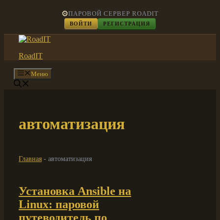
Перейти
⚙️
ПАРОВОЙ СЕРВЕР ROADIT
к
ВОЙТИ
РЕГИСТРАЦИЯ
содержимому
RoadIT
Меню
автоматизация
Главная
-
автоматизация
Установка Ansible на
Linux: паровой
путеводитель по