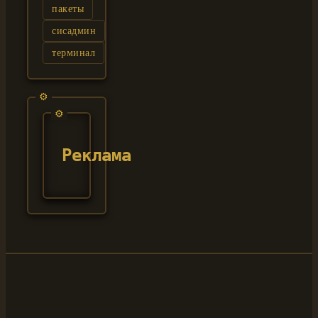
пакеты
сисадмин
терминал
Реклама