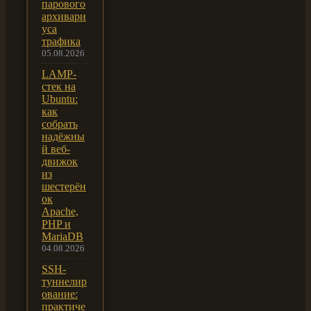
парового
архивари
уса
трафика
05.08.2026
LAMP-
стек на
Ubuntu:
как
собрать
надёжны
й веб-
движок
из
шестерён
ок
Apache,
PHP и
MariaDB
04.08.2026
SSH-
туннелир
ование:
практиче