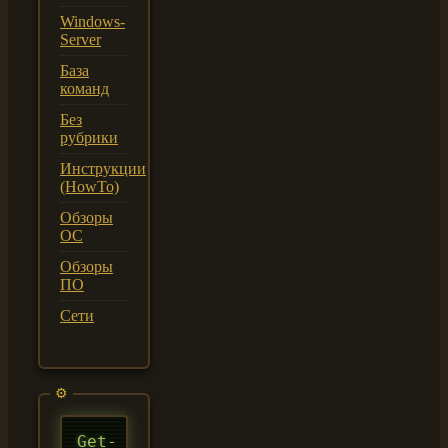
Windows-
Server
База
команд
Без
рубрики
Инструкции
(HowTo)
Обзоры
ОС
Обзоры
ПО
Сети
Get-