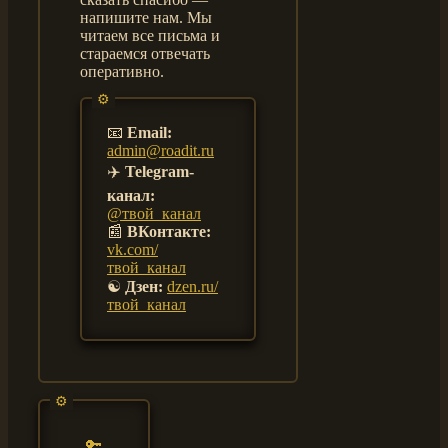
напишите нам. Мы
читаем все письма и
стараемся отвечать
оперативно.
📧
Email:
admin@roadit.ru
✈️
Telegram-
канал:
@твой_канал
📰
ВКонтакте:
vk.com/
твой_канал
☯️
Дзен:
dzen.ru/
твой_канал
🔑