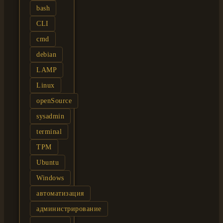
bash
CLI
cmd
debian
LAMP
Linux
openSource
sysadmin
terminal
TPM
Ubuntu
Windows
автоматизация
администрирование