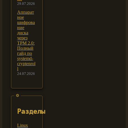
29.07.2026
Аппарат
ное
шифрова
ние
диска
через
TPM 2.0:
Полный
гайд по
systemd-
cryptenrol
l
24.07.2026
Разделы
Linux