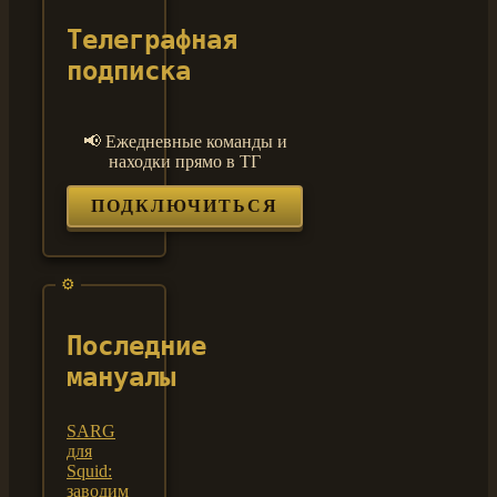
Телеграфная
подписка
📢 Ежедневные команды и
находки прямо в ТГ
ПОДКЛЮЧИТЬСЯ
Последние
мануалы
SARG
для
Squid:
заводим