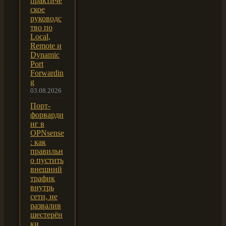
практиче
ское
руководс
тво по
Local,
Remote и
Dynamic
Port
Forwardin
g
03.08.2026
Порт-
форварди
нг в
OPNsense
: как
правильн
о пустить
внешний
трафик
внутрь
сети, не
развалив
шестерён
ки