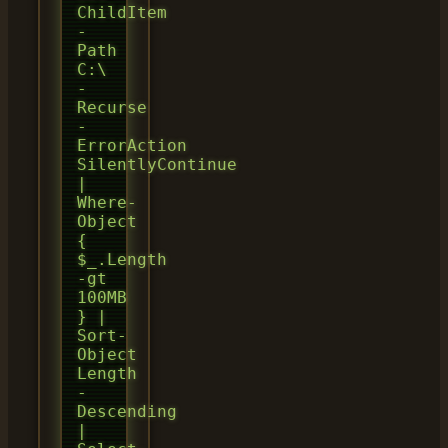
ChildItem
-
Path
C:\
-
Recurse
-
ErrorAction
SilentlyContinue
|
Where-
Object
{
$_.Length
-gt
100MB
} |
Sort-
Object
Length
-
Descending
|