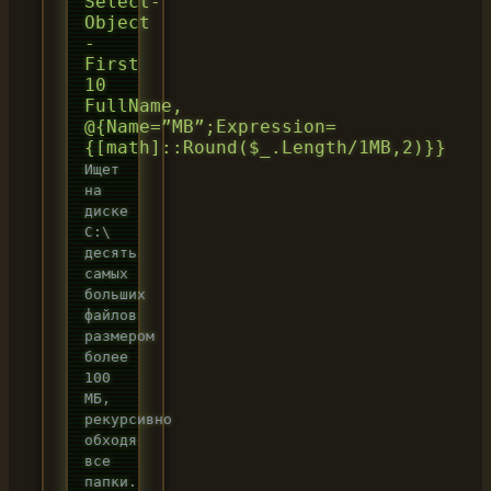
Select-
Object
-
First
10
FullName,
@{Name=”MB”;Expression=
{[math]::Round($_.Length/1MB,2)}}
Ищет
на
диске
C:\
десять
самых
больших
файлов
размером
более
100
МБ,
рекурсивно
обходя
все
папки.